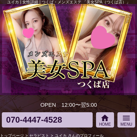
ユイカ | 女性詳細 | つくば・メンズエステ 「美女SPA（つくば店）」
OPEN 12:00〜翌5:00
home
menu
070-4447-4528
HOME
MENU
トップページ
セラピスト
ユイカ さんのプロフィール