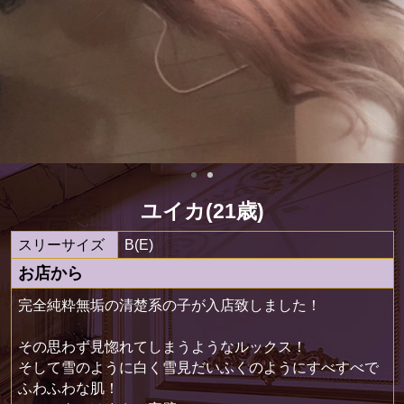
ユイカ(21歳)
スリーサイズ
B(E)
お店から
完全純粋無垢の清楚系の子が入店致しました！
その思わず見惚れてしまうようなルックス！
そして雪のように白く雪見だいふくのようにすべすべで
ふわふわな肌！