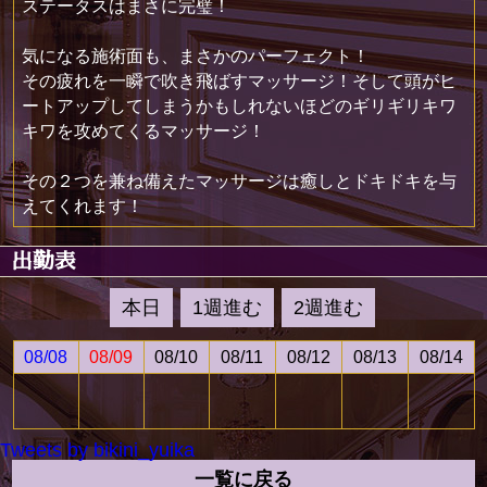
ステータスはまさに完璧！
気になる施術面も、まさかのパーフェクト！
その疲れを一瞬で吹き飛ばすマッサージ！そして頭がヒ
ートアップしてしまうかもしれないほどのギリギリキワ
キワを攻めてくるマッサージ！
その２つを兼ね備えたマッサージは癒しとドキドキを与
えてくれます！
出勤表
本日
1週進む
2週進む
08/08
08/09
08/10
08/11
08/12
08/13
08/14
Tweets by bikini_yuika
一覧に戻る